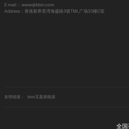
E-mail： www@bbin.com
Address：香港新界荃湾海盛路3號TML广场33楼C室
友情链接：
bbin宝盈新能源
全国