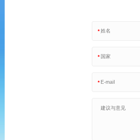
*
*
*