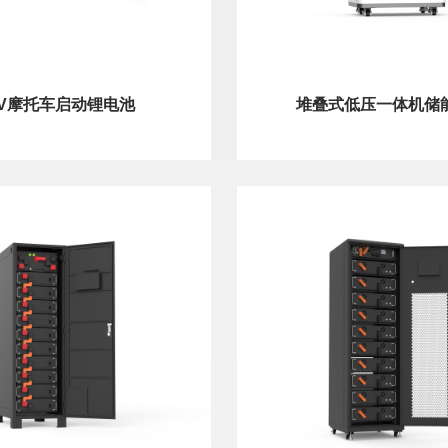
2V摩托车启动锂电池
堆叠式低压一体机储